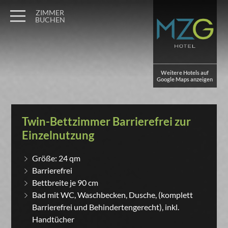
ZIMMER
BUCHEN
Weitere Hotels auf
Google Maps anzeigen
Twin-Bettzimmer Barrierefrei zur
Einzelnutzung
Größe: 24 qm
Barrierefrei
Bettbreite je 90 cm
Bad mit WC, Waschbecken, Dusche, (komplett
Barrierefrei und Behindertengerecht), inkl.
Handtücher