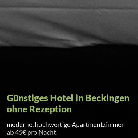
Self-Check-in per Türcode
Versand am Anreisetag um 15 Uhr per SMS
und E-Mail